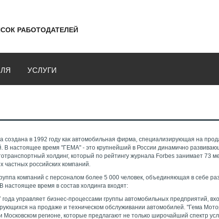
СОК РАБОТОДАТЕЛЕЙ
ВЛЯ
УСЛУГИ
а создана в 1992 году как автомобильная фирма, специализирующая на про
й. В настоящее время "ГЕМА" - это крупнейший в России динамично развива
транспортный холдинг, который по рейтингу журнала Forbes занимает 73 ме
х частных российских компаний.
 группа компаний с персоналом более 5 000 человек, объединяющая в себе р
В настоящее время в состав холдинга входят:
07 года управляет бизнес-процессами группы автомобильных предприятий, вх
рующихся на продаже и техническом обслуживании автомобилей. "Гема Мотор
и Московском регионе, которые предлагают не только широчайший спектр усл