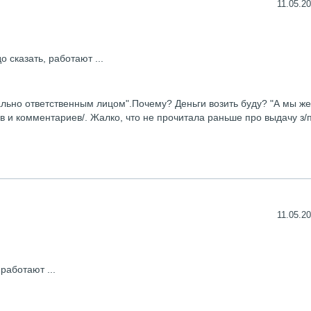
11.05.20
 сказать, работают ...
ально ответственным лицом".Почему? Деньги возить буду? "А мы ж
 и комментариев/. Жалко, что не прочитала раньше про выдачу з/п
11.05.20
работают ...