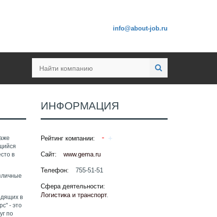
info@about-job.ru
ИНФОРМАЦИЯ
даже
Рейтинг компании:
ющийся
Сайт:
www.gema.ru
сто в
Телефон:
755-51-51
азличные
Сфера деятельности:
Логистика и транспорт
.
одящих в
с" - это
уг по