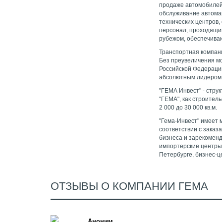
продаже автомобилей
обслуживание автома
технических центров
персонал, проходящи
рубежом, обеспечиваю
Транспортная компани
Без преувеличения мо
Российской Федерации
абсолютным лидером 
"ГЕМА Инвест" - стру
"ГЕМА", как строител
2 000 до 30 000 кв.м.
"Гема-Инвест" имеет 
соответствии с заказ
бизнеса и зарекоменд
импортерские центры 
Петербурге, бизнес-ц
ОТЗЫВЫ О КОМПАНИИ ГЕМА
Аноним