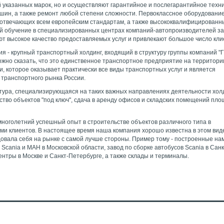
 указанных марок, но и осуществляют гарантийное и послегарантийное техн
шин, а также ремонт любой степени сложности. Первоклассное оборудовани
, отвечающих всем европейским стандартам, а также высококвалифицированн
й обучение в специализированных центрах компаний-автопроизводителей з
т высокое качество предоставляемых услуг и привлекают большое число кли
я - крупный транспортный холдинг, входящий в структуру группы компаний "
жно сказать, что это единственное транспортное предприятие на территори
, которое оказывает практически все виды транспортных услуг и является
транспортного рынка России.
ктура, специализирующаяся на таких важных направлениях деятельности хол
ьство объектов "под ключ", сдача в аренду офисов и складских помещений пл
многолетний успешный опыт в строительстве объектов различного типа в
ами клиентов. В настоящее время наша компания хорошо известна в этом вид
овала себя на рынке с самой лучше стороны. Пример тому - построенные на
Scania и МАН в Московской области, завод по сборке автобусов Scania в Санк
ентры в Москве и Санкт-Петербурге, а также склады и терминалы.