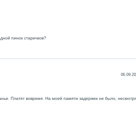
едной пинок старичков?
06.09.20
анье. Платят вовремя. На моей памяти задержек не было, несмотр