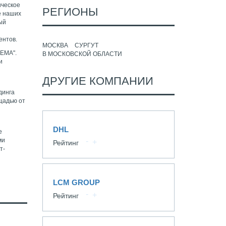
ическое
РЕГИОНЫ
е наших
ый
а
ентов.
МОСКВА
СУРГУТ
ГЕМА".
В МОСКОВСКОЙ ОБЛАСТИ
и
ДРУГИЕ КОМПАНИИ
динга
ощадью от
DHL
е
ми
Рейтинг
т-
LCM GROUP
Рейтинг