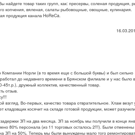
Вы найдете товар таких групп, как: пресервы, соленая продукция, 
ого копчения, вяленая, салаты рыбовощные, овощные, кулинария.
ая продукция канала HoReCa.
16.03.201
о Компании Норли (в то время еще с большой буквы) и был сильно
 работал до недавнего времени в Брянском филиале и у нас было 
0-45т.р.), дружный коллектив, качественный товар.
ть отзыв.
!!!
ой взгляд. Во-первых, качество товара отвратительное. Хлам везут 
ет кладовщик косячит на складе готовой продукции, может разучил
 задержки ЗП на два месяца. ЗП за ноябрь мы получили в конце ян
лено 80% персонала (из 11 торговых осталось 2!!!). Были отменены
на ЗП на 50%. Теперь мы были вынуждены мало того ремонтироват