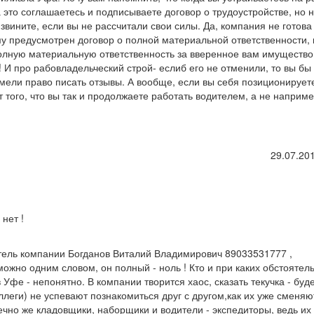
 это соглашаетесь и подписываете договор о трудоустройстве, но 
извините, если вы не рассчитали свои силы. Да, компания не готова
му предусмотрен договор о полной материальной ответственности,
 полную материальную ответственность за вверенное вам имущество
 И про рабовладельческий строй- еслиб его не отменили, то вы бы 
мели право писать отзывы. А вообще, если вы себя позиционирует
 того, что вы так и продолжаете работать водителем, а не наприме
29.07.201
нет !
итель компании Богданов Виталий Владимирович 89033531777 ,
можно одним словом, он полный - ноль ! Кто и при каких обстоятел
фе - непонятно. В компании творится хаос, сказать текучка - буд
ллеги) не успевают познакомиться друг с другом,как их уже сменяю
ечно же кладовщики, наборщики и водители - экспедиторы, ведь и