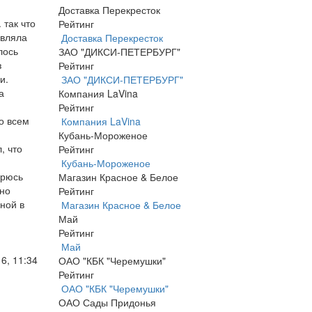
Доставка Перекресток
так что
Рейтинг
авляла
Доставка Перекресток
лось
ЗАО "ДИКСИ-ПЕТЕРБУРГ"
з
Рейтинг
и.
ЗАО "ДИКСИ-ПЕТЕРБУРГ"
а
Компания LaVina
Рейтинг
во всем
Компания LaVina
Кубань-Мороженое
, что
Рейтинг
Кубань-Мороженое
орюсь
Магазин Красное & Белое
ьно
Рейтинг
ной в
Магазин Красное & Белое
Май
Рейтинг
Май
6, 11:34
ОАО "КБК "Черемушки"
Рейтинг
ОАО "КБК "Черемушки"
ОАО Сады Придонья