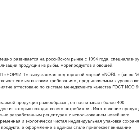
ешно развивается на российском рынке с 1994 года, специализиру
ализации продукции из рыбы, морепродуктов и овощей.
П «НОРЛИ-Т» выпускаемая под торговой маркой «NORLI» (св-во №
, отвечает самым высоким требованиям, предъявляемым к уровню ка
риятие аттестовано по системе менеджмента качества ГОСТ ИСО 9
каемой продукции разнообразен, он насчитывает более 400
дое из которых находит своего потребителя. Изготовление продук
ально разработанным рецептурам с использованием новейшего
ременная и экологически чистая индивидуальная упаковка сохран
 продукта, а оформление в едином стиле привлекает внимание