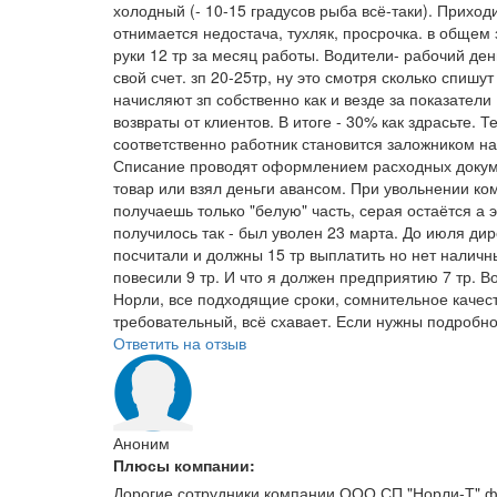
холодный (- 10-15 градусов рыба всё-таки). Приход
отнимается недостача, тухляк, просрочка. в общем 
руки 12 тр за месяц работы. Водители- рабочий ден
свой счет. зп 20-25тр, ну это смотря сколько спишу
начисляют зп собственно как и везде за показатели
возвраты от клиентов. В итоге - 30% как здрасьте. 
соответственно работник становится заложником на
Списание проводят оформлением расходных документ
товар или взял деньги авансом. При увольнении ко
получаешь только "белую" часть, серая остаётся а 
получилось так - был уволен 23 марта. До июля дир
посчитали и должны 15 тр выплатить но нет наличны
повесили 9 тр. И что я должен предприятию 7 тр. 
Норли, все подходящие сроки, сомнительное качест
требовательный, всё схавает. Если нужны подробно
Ответить на отзыв
Аноним
Плюсы компании:
Дорогие сотрудники компании ООО СП "Норли-Т" фи