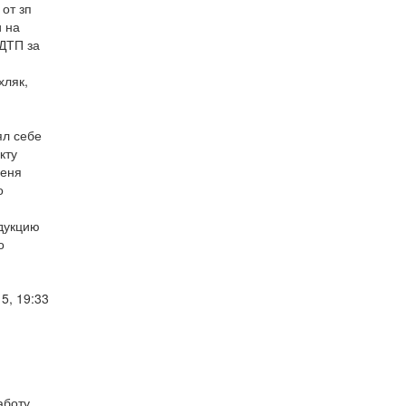
 от зп
и на
 ДТП за
хляк,
ял себе
кту
меня
о
одукцию
о
5, 19:33
аботу