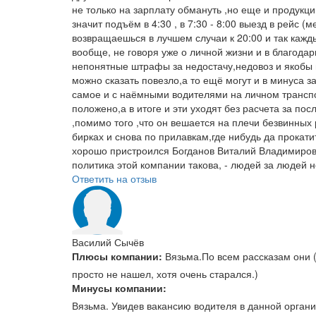
не только на зарплату обмануть ,но еще и продукцию
значит подъём в 4:30 , в 7:30 - 8:00 выезд в рейс 
возвращаешься в лучшем случаи к 20:00 и так кажды
вообще, не говоря уже о личной жизни и в благодар
непонятные штрафы за недостачу,недовоз и якобы 
можно сказать повезло,а то ещё могут и в минуса з
самое и с наёмными водителями на личном транспор
положено,а в итоге и эти уходят без расчета за пос
,помимо того ,что он вешается на плечи безвинных
бирках и снова по прилавкам,где нибудь да прокатит
хорошо пристроился Богданов Виталий Владимирович
политика этой компании такова, - людей за людей 
Ответить на отзыв
Василий Сычёв
Плюсы компании:
Вязьма.По всем рассказам они 
просто не нашел, хотя очень старался.)
Минусы компании:
Вязьма. Увидев вакансию водителя в данной организ