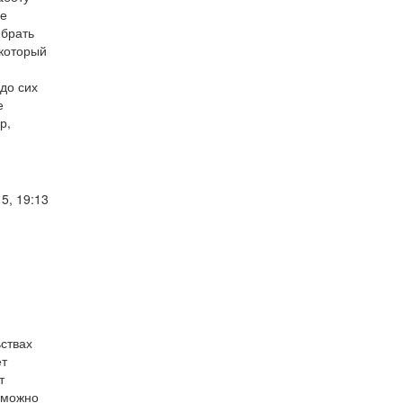
не
 брать
 который
до сих
е
р,
5, 19:13
ьствах
ет
т
х можно