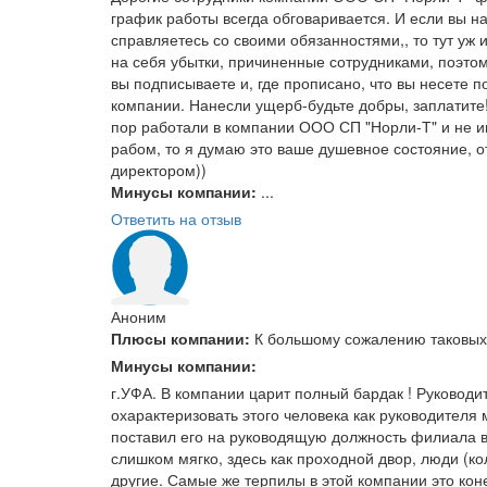
график работы всегда обговаривается. И если вы на
справляетесь со своими обязанностями,, то тут уж 
на себя убытки, причиненные сотрудниками, поэто
вы подписываете и, где прописано, что вы несете
компании. Нанесли ущерб-будьте добры, заплатите!
пор работали в компании ООО СП "Норли-Т" и не и
рабом, то я думаю это ваше душевное состояние, от
директором))
Минусы компании:
...
Ответить на отзыв
Аноним
Плюсы компании:
К большому сожалению таковых 
Минусы компании:
г.УФА. В компании царит полный бардак ! Руковод
охарактеризовать этого человека как руководителя 
поставил его на руководящую должность филиала в У
слишком мягко, здесь как проходной двор, люди (ко
другие. Самые же терпилы в этой компании это кон