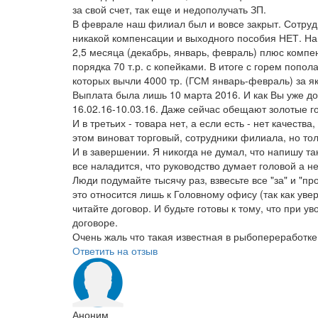
за свой счет, так еще и недополучать ЗП.
В феврале наш филиал был и вовсе закрыт. Сотру
никакой компенсации и выходного пособия НЕТ. На
2,5 месяца (декабрь, январь, февраль) плюс компе
порядка 70 т.р. с копейками. В итоге с горем попо
которых вычли 4000 тр. (ГСМ январь-февраль) за я
Выплата была лишь 10 марта 2016. И как Вы уже до
16.02.16-10.03.16. Даже сейчас обещают золотые го
И в третьих - товара нет, а если есть - нет качеств
этом виноват торговый, сотрудники филиала, но тол
И в завершении. Я никогда не думал, что напишу та
все наладится, что руководство думает головой а не
Люди подумайте тысячу раз, взвесьте все "за" и "п
это относится лишь к Головному офису (так как ув
читайте договор. И будьте готовы к тому, что при 
договоре.
Очень жаль что такая известная в рыбопереработк
Ответить на отзыв
Аноним