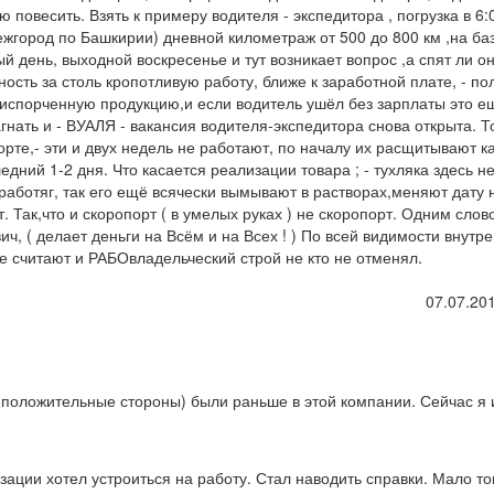
 повесить. Взять к примеру водителя - экспедитора , погрузка в 6:
(межгород по Башкирии) дневной километраж от 500 до 800 км ,на ба
й день, выходной воскресенье и тут возникает вопрос ,а спят ли о
ность за столь кропотливую работу, ближе к заработной плате, - п
испорченную продукцию,и если водитель ушёл без зарплаты это е
агнать и - ВУАЛЯ - вакансия водителя-экспедитора снова открыта. 
те,- эти и двух недель не работают, по началу их расщитывают к
ледний 1-2 дня. Что касается реализации товара ; - тухляка здесь н
 работяг, так его ещё всячески вымывают в растворах,меняют дату 
. Так,что и скоропорт ( в умелых руках ) не скоропорт. Одним слов
, ( делает деньги на Всём и на Всех ! ) По всей видимости внутр
не считают и РАБОвладельческий строй не кто не отменял.
07.07.201
(положительные стороны) были раньше в этой компании. Сейчас я 
ации хотел устроиться на работу. Стал наводить справки. Мало тог