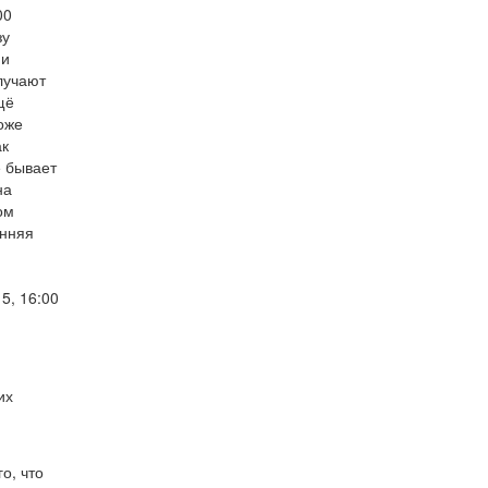
00
зу
ни
олучают
щё
Тоже
ак
е бывает
на
ом
енняя
5, 16:00
их
о, что