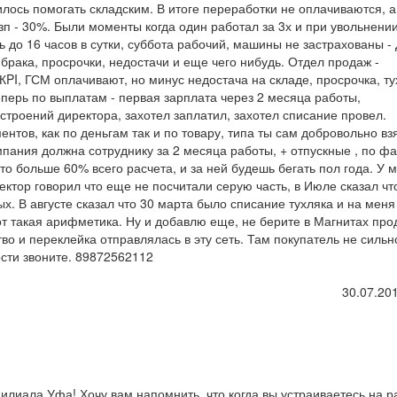
илось помогать складским. В итоге переработки не оплачиваются, а
зп - 30%. Были моменты когда один работал за 3х и при увольнени
ь до 16 часов в сутки, суббота рабочий, машины не застрахованы -
т брака, просрочки, недостачи и еще чего нибудь. Отдел продаж -
 КPI, ГСМ оплачивают, но минус недостача на складе, просрочка, ту
Теперь по выплатам - первая зарплата через 2 месяца работы,
строений директора, захотел заплатил, захотел списание провел.
ов, как по деньгам так и по товару, типа ты сам добровольно вз
мпания должна сотруднику за 2 месяца работы, + отпускные , по фа
это больше 60% всего расчета, и за ней будешь бегать пол года. У 
ектор говорил что еще не посчитали серую часть, в Июле сказал чт
х. В августе сказал что 30 марта было списание тухляка и на меня
Вот такая арифметика. Ну и добавлю еще, не берите в Магнитах пр
во и переклейка отправлялась в эту сеть. Там покупатель не сильн
сти звоните. 89872562112
30.07.201
лиала Уфа! Хочу вам напомнить, что когда вы устраиваетесь на р