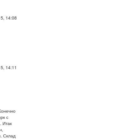
5, 14:08
5, 14:11
Конечно
рк с
. Итак
н,
и. Склад