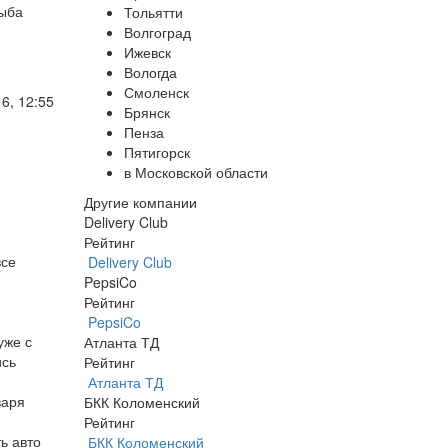
рыба
Тольятти
Волгоград
Ижевск
Вологда
Смоленск
6, 12:55
Брянск
Пенза
Пятигорск
в Московской области
Другие компании
Delivery Club
Рейтинг
все
Delivery Club
PepsiCo
Рейтинг
PepsiCo
уже с
Атланта ТД
ись
Рейтинг
Атланта ТД
варя
БКК Коломенский
Рейтинг
ь авто
БКК Коломенский