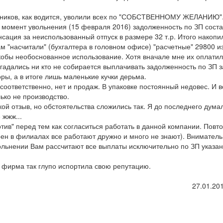
дников, как водится, уволили всех по "СОБСТВЕННОМУ ЖЕЛАНИЮ". 
 момент увольнения (15 февраля 2016) задолженность по ЗП сост
нсация за неиспользованный отпуск в размере 32 т.р. Итого накопи
лам "насчитали" (бухгалтера в головном офисе) "расчетные" 29800 и
кобы необоснованное использование. Хотя вначале мне их оплатил
гадались ни кто не собирается выплачивать задолженность по ЗП з
ры, а в итоге лишь маленькие кучки дерьма.
а, соответственно, нет и продаж. В упаковке постоянный недовес. И 
ько не производство.
кой отзыв, но обстоятельства сложились так. Я до последнего думал
 жжж...
ротив" перед тем как согласиться работать в данной компании. Повт
ерен в филиалах все работают дружно и много не знают). Внимател
увольнении Вам рассчитают все выплаты исключительно по ЗП указан
е фирма так глупо испортила свою репутацию.
27.01.201