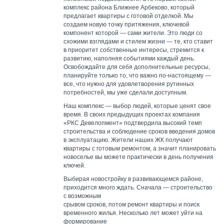
комплекс района Ближнее Арбеково, который
предлагает квартиры с готовой отделкой. Мы
создаем новую точку притяжения, ключевой
компонент которой — сами жители. Это люди со
схожими взглядами и стилем жизни — те, кто ставит
в приоритет собственные интересы, стремится к
развитию, наполняя событиями каждый день.
Освобождайте для себя дополнительные ресурсы,
планируйте только то, что важно по-настоящему —
все, что нужно для удовлетворения рутинных
потребностей, мы уже сделали доступным.
Наш комплекс — выбор людей, которые ценят свое
время. В своих предыдущих проектах компания
«РКС Девелопмент» подтвердила высокий темп
строительства и соблюдение сроков введения домов
в эксплуатацию. Жители наших ЖК получают
квартиры с готовым ремонтом, а значит планировать
новоселье вы можете практически в день получения
ключей.
Выбирая новостройку в развивающемся районе,
приходится много ждать. Сначала — строительство
с возможным
срывом сроков, потом ремонт квартиры и поиск
временного жилья. Несколько лет может уйти на
формирование