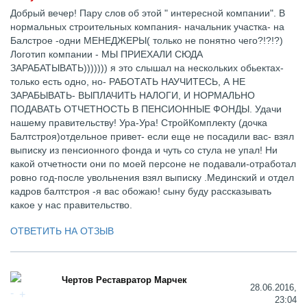
Добрый вечер! Пару слов об этой " интересной компании". В
нормальных строительных компания- начальник участка- на
Балстрое -одни МЕНЕДЖЕРЫ( только не понятно чего?!?!?)
Логотип компании - МЫ ПРИЕХАЛИ СЮДА
ЗАРАБАТЫВАТЬ))))))) я это слышал на нескольких обьектах-
только есть одно, но- РАБОТАТЬ НАУЧИТЕСЬ, А НЕ
ЗАРАБЫВАТЬ- ВЫПЛАЧИТЬ НАЛОГИ, И НОРМАЛЬНО
ПОДАВАТЬ ОТЧЕТНОСТЬ В ПЕНСИОННЫЕ ФОНДЫ. Удачи
нашему правительству! Ура-Ура! СтройКомплекту (дочка
Балтстроя)отдельное привет- если еще не посадили вас- взял
выписку из пенсионного фонда и чуть со стула не упал! Ни
какой отчетности они по моей персоне не подавали-отработал
ровно год-после увольнения взял выписку .Мединский и отдел
кадров балтстроя -я вас обожаю! сыну буду рассказывать
какое у нас правительство.
ОТВЕТИТЬ НА ОТЗЫВ
Чертов Реставратор Марчек
28.06.2016,
23:04