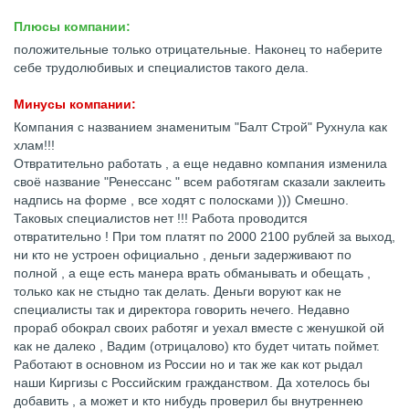
Плюсы компании:
положительные только отрицательные. Наконец то наберите
себе трудолюбивых и специалистов такого дела.
Минусы компании:
Компания с названием знаменитым "Балт Строй" Рухнула как
хлам!!!
Отвратительно работать , а еще недавно компания изменила
своё название "Ренессанс " всем работягам сказали заклеить
надпись на форме , все ходят с полосками ))) Смешно.
Таковых специалистов нет !!! Работа проводится
отвратительно ! При том платят по 2000 2100 рублей за выход,
ни кто не устроен официально , деньги задерживают по
полной , а еще есть манера врать обманывать и обещать ,
только как не стыдно так делать. Деньги воруют как не
специалисты так и директора говорить нечего. Недавно
прораб обокрал своих работяг и уехал вместе с женушкой ой
как не далеко , Вадим (отрицалово) кто будет читать поймет.
Работают в основном из России но и так же как кот рыдал
наши Киргизы с Российским гражданством. Да хотелось бы
добавить , а может и кто нибудь проверил бы внутреннею