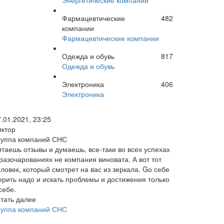
Энергетические компании
Фармацевтические
482
компании
Фармацевтические компании
Одежда и обувь
817
Одежда и обувь
Электроника
406
Электроника
.01.2021, 23:25
иктор
руппа компаний СНС
итаешь отзывы и думаешь, все-таки во всех успехах
 разочарованиях не компания виновата. А вот тот
ловек, который смотрет на вас из зеркала. Gо себе
ерить надо и искать проблемы и достижения только
себе.
итать далее
руппа компаний СНС