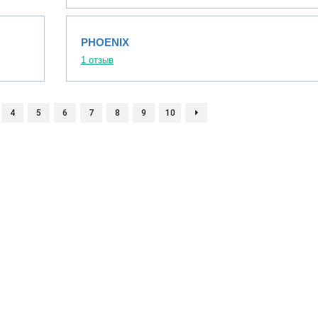
PHOENIX
1 отзыв
4
5
6
7
8
9
10