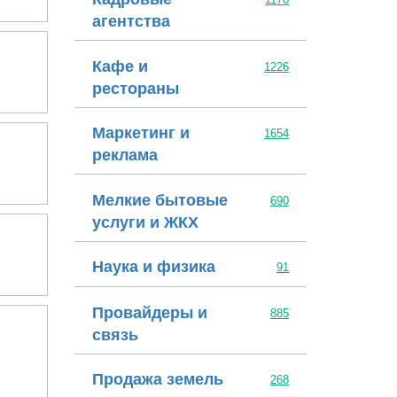
агентства
PROF-IT GROUP
Кафе и
1226
рестораны
Маркетинг и
ооо стар
1654
реклама
Мелкие бытовые
690
услуги и ЖКХ
Пармалогика
Наука и физика
91
Провайдеры и
885
ООО "АйТи-Сервис"
связь
Продажа земель
268