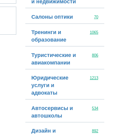
и недвижимости
СофтБаланс
Салоны оптики
70
Тренинги и
1065
образование
Туристические и
806
авиакомпании
Юридические
1213
услуги и
адвокаты
Автосервисы и
534
автошколы
Дизайн и
892