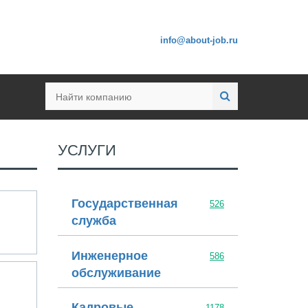
info@about-job.ru
УСЛУГИ
Cetera Labs
Государственная
526
служба
Инженерное
586
Неопульс
обслуживание
Кадровые
1178