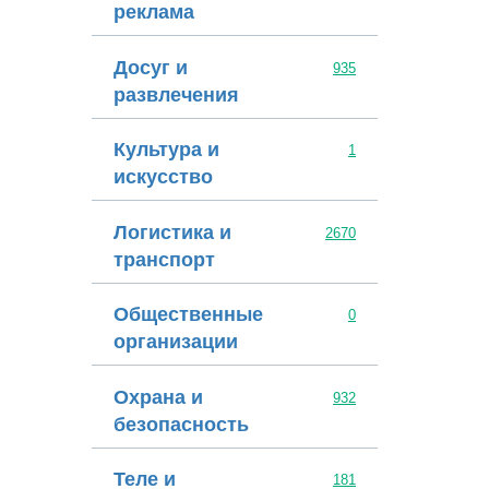
реклама
Досуг и
935
развлечения
Культура и
1
искусство
Логистика и
2670
транспорт
Общественные
0
организации
Охрана и
932
безопасность
Теле и
181